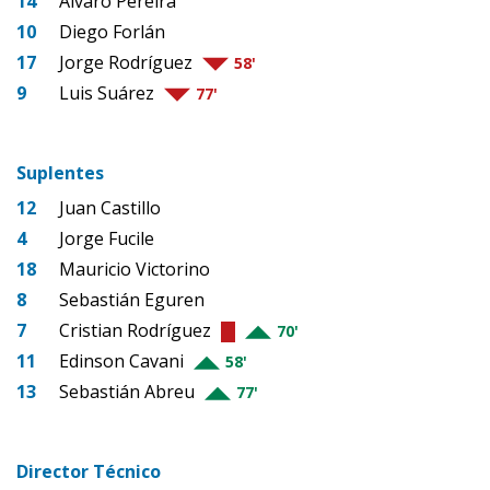
14
Álvaro Pereira
10
Diego Forlán
17
Jorge Rodríguez
58'
9
Luis Suárez
77'
Suplentes
12
Juan Castillo
4
Jorge Fucile
18
Mauricio Victorino
8
Sebastián Eguren
7
Cristian Rodríguez
70'
11
Edinson Cavani
58'
13
Sebastián Abreu
77'
Director Técnico