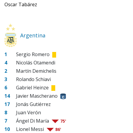
Oscar Tabárez
Argentina
1
Sergio Romero
4
Nicolás Otamendi
2
Martín Demichelis
3
Rolando Schiavi
6
Gabriel Heinze
14
Javier Mascherano
17
Jonás Gutiérrez
8
Juan Verón
7
Ángel Di María
75'
10
Lionel Messi
86'