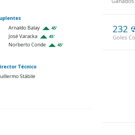
Ganados
uplentes
232
Arnaldo Balay
45'
José Varacka
45'
Goles Co
Norberto Conde
45'
irector Técnico
uillermo Stábile