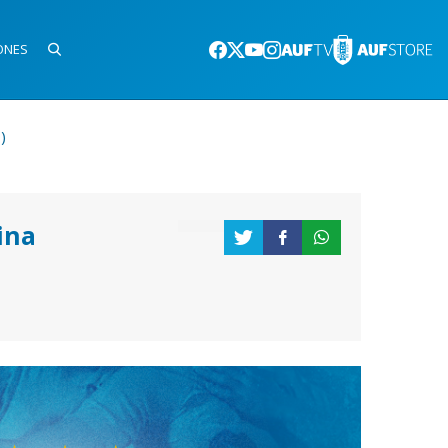
ONES
)
ina