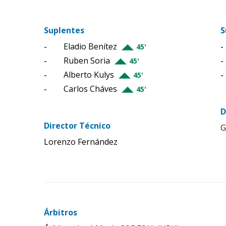
Suplentes
S
-
Eladio Benítez
-
45'
-
Ruben Soria
-
45'
-
Alberto Kulys
-
45'
-
Carlos Cháves
45'
D
Director Técnico
G
Lorenzo Fernández
Árbitros