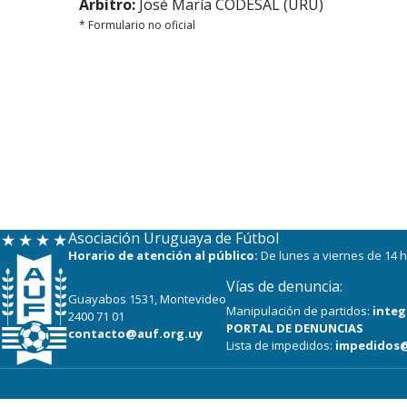
Árbitro:
José María CODESAL (URU)
* Formulario no oficial
Asociación Uruguaya de Fútbol
Horario de atención al público:
De lunes a viernes de 14 h
Vías de denuncia:
Guayabos 1531, Montevideo
Manipulación de partidos:
integ
2400 71 01
PORTAL DE DENUNCIAS
contacto@auf.org.uy
Lista de impedidos:
impedidos@