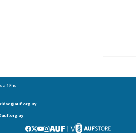
s a 19 hs
ridad@auf.org.uy
auf.org.uy