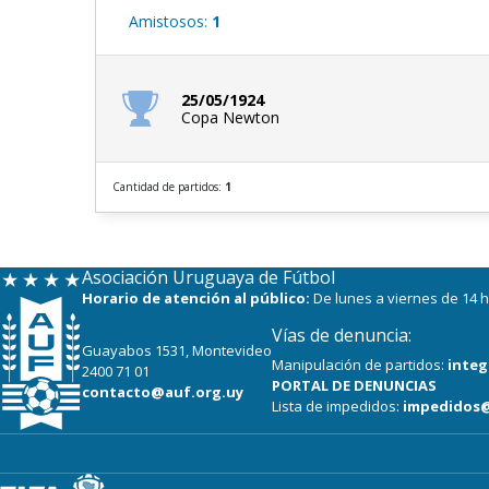
Amistosos:
1
25/05/1924
Copa Newton
Cantidad de partidos:
1
Asociación Uruguaya de Fútbol
Horario de atención al público:
De lunes a viernes de 14 h
Vías de denuncia:
Guayabos 1531, Montevideo
Manipulación de partidos:
integ
2400 71 01
PORTAL DE DENUNCIAS
contacto@auf.org.uy
Lista de impedidos:
impedidos@