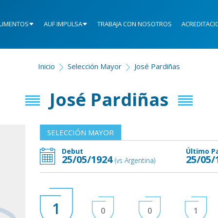
UMENTOS
AUF IMPULSA
TRABAJA CON NOSOTROS
ACREDITACI
Inicio
Selección Mayor
José Pardiñas
José Pardiñas
SELECCIÓN MAYOR
Debut
Último P
25/05/1924
25/05/
(vs Argentina)
1
0
0
1