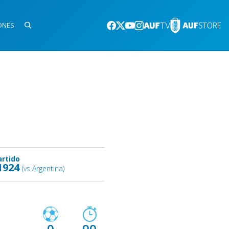
ONES
artido
1924
(vs Argentina)
0
90