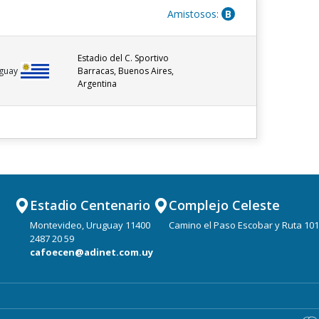
Amistosos:
B
Estadio del C. Sportivo
Barracas, Buenos Aires,
guay
Argentina
Estadio Centenario
Complejo Celeste
Montevideo, Uruguay 11400
Camino el Paso Escobar y Ruta 101
2487 20 59
cafoecen@adinet.com.uy