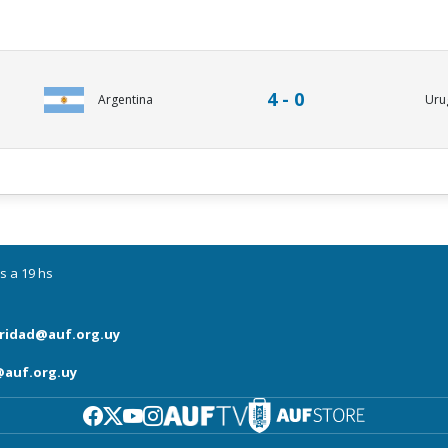
4 - 0
Argentina
Uru
s a 19 hs
ridad@auf.org.uy
auf.org.uy