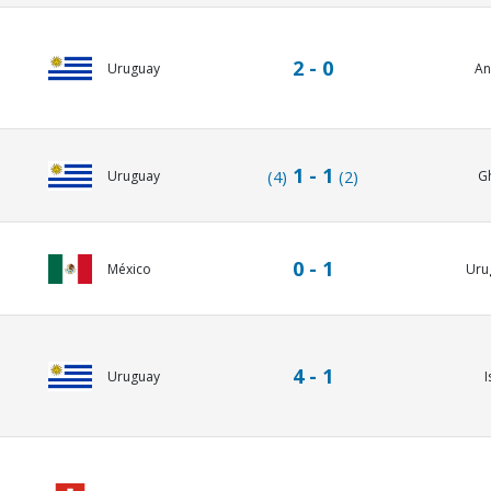
2 - 0
Uruguay
An
1 - 1
Uruguay
(4)
(2)
G
0 - 1
México
Uru
4 - 1
Uruguay
I