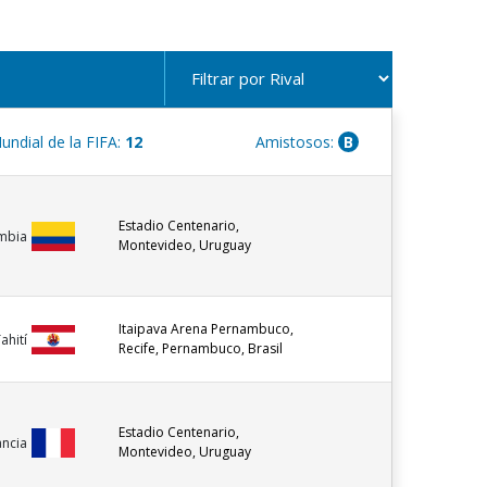
Wanderers (URU)
1997 - 1998
Central Español (URU)
1997 - 1997
undial de la FIFA:
12
Amistosos:
B
Estadio Centenario,
mbia
Montevideo, Uruguay
Itaipava Arena Pernambuco,
ahití
Recife, Pernambuco, Brasil
Estadio Centenario,
ancia
Montevideo, Uruguay