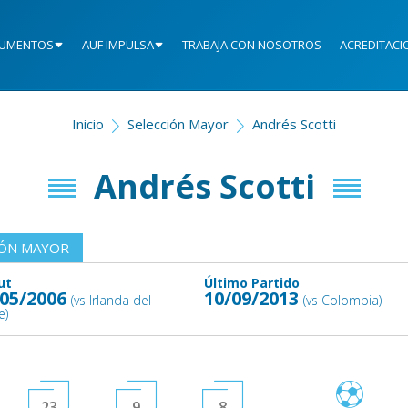
UMENTOS
AUF IMPULSA
TRABAJA CON NOSOTROS
ACREDITACI
Inicio
Selección Mayor
Andrés Scotti
Andrés Scotti
IÓN MAYOR
ut
Último Partido
/05/2006
10/09/2013
(vs Irlanda del
(vs Colombia)
e)
23
9
8