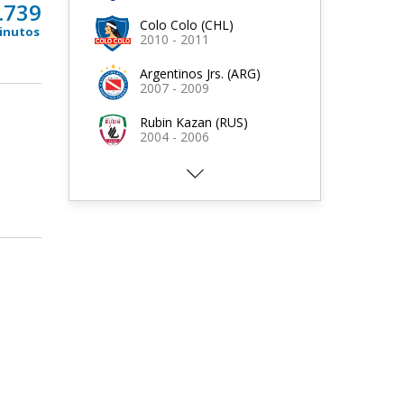
.739
Colo Colo (CHL)
inutos
2010 - 2011
Argentinos Jrs. (ARG)
2007 - 2009
Rubin Kazan (RUS)
2004 - 2006
Nacional (URU)
2002 - 2003
Wanderers (URU)
2001 - 2002
Puebla (MEX)
2000 - 2001
Necaxa (MEX)
1999 - 2000
Huachipato (MEX)
1998 - 1999