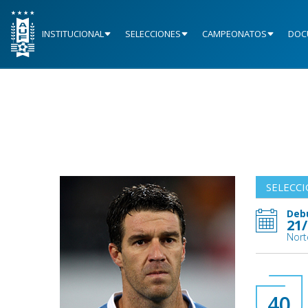
INSTITUCIONAL
SELECCIONES
CAMPEONATOS
DOC
SELECC
Deb
21
Nort
40