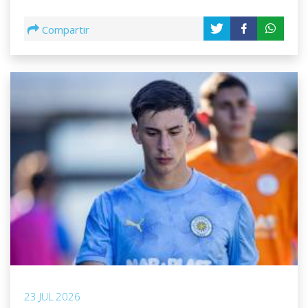
16
3
Un Gol cada:
115 minutos
Compartir
FALCON S.
CERRITO
17
3
Un Gol cada:
182 minutos
FRANCO AYUSTO
TERREMOTO
18
3
Un Gol cada:
109 minutos
LEANDRO DELGADO
ESTUDIANTES DEL PLATA
19
3
Un Gol cada:
185 minutos
MARCO MELIAN
TERREMOTO
20
23 JUL 2026
3