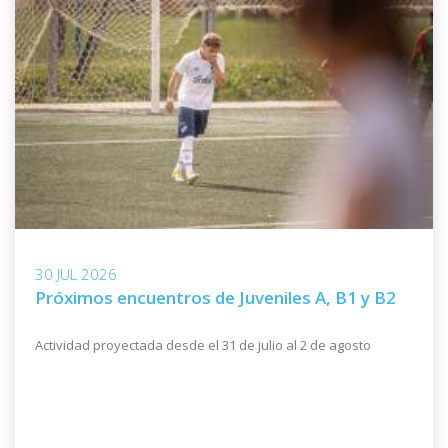
DEPORTIVO LSM
12
4
Un Gol cada:
67 minutos
NICOLAS MOREIRA
ARTIGAS
13
4
Un Gol cada:
90 minutos
THIAGO CABRAL
MIRAMAR MISIONES
14
4
Un Gol cada:
67 minutos
30 JUL 2026
Próximos encuentros de Juveniles A, B1 y B2
CABEZA J.
VILLA TERESA
15
Actividad proyectada desde el 31 de julio al 2 de agosto
3
Un Gol cada:
116 minutos
EZEQUIEL GARCIA
CERRO