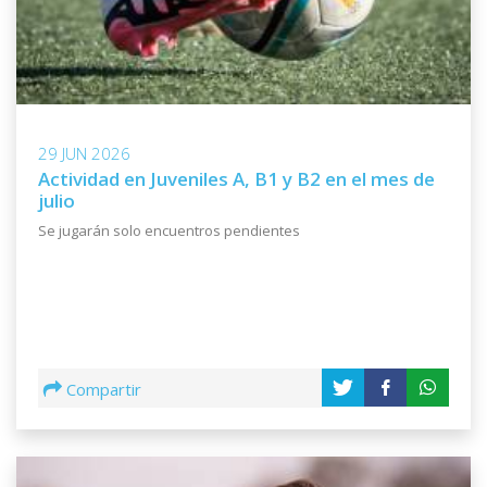
ACHUGAR J.
DEPORTIVO LSM
25
2
Un Gol cada:
135 minutos
29 JUN 2026
AGUSTIN DOS SANTOS
CERRO
26
Actividad en Juveniles A, B1 y B2 en el mes de
2
julio
Un Gol cada:
175 minutos
Se jugarán solo encuentros pendientes
BRUNO BAUTISTA
CENTRAL ESPAÑOL
27
2
Un Gol cada:
154 minutos
Compartir