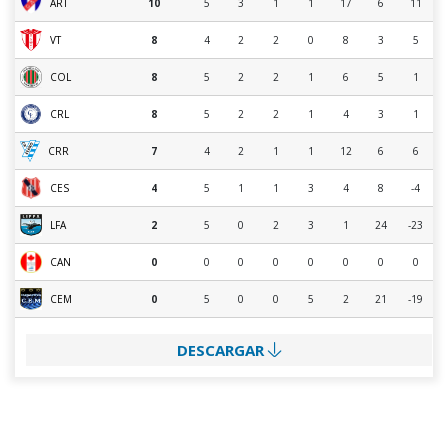
ART
10
5
3
1
1
17
6
11
VT
8
4
2
2
0
8
3
5
COL
8
5
2
2
1
6
5
1
CRL
8
5
2
2
1
4
3
1
CRR
7
4
2
1
1
12
6
6
CES
4
5
1
1
3
4
8
-4
LFA
2
5
0
2
3
1
24
-23
CAN
0
0
0
0
0
0
0
0
CEM
0
5
0
0
5
2
21
-19
DESCARGAR