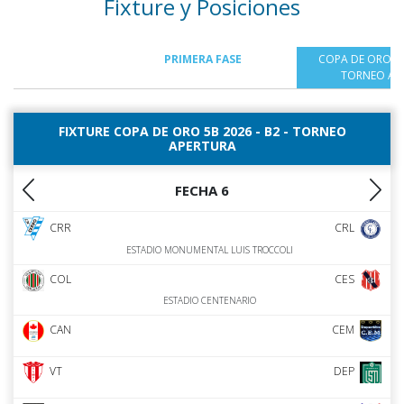
Fixture y Posiciones
PRIMERA FASE
COPA DE ORO 5B 
TORNEO AP
FIXTURE COPA DE ORO 5B 2026 - B2 - TORNEO
APERTURA
FECHA 6
CRR
CRL
ESTADIO MONUMENTAL LUIS TROCCOLI
COL
CES
ESTADIO CENTENARIO
CAN
CEM
VT
DEP