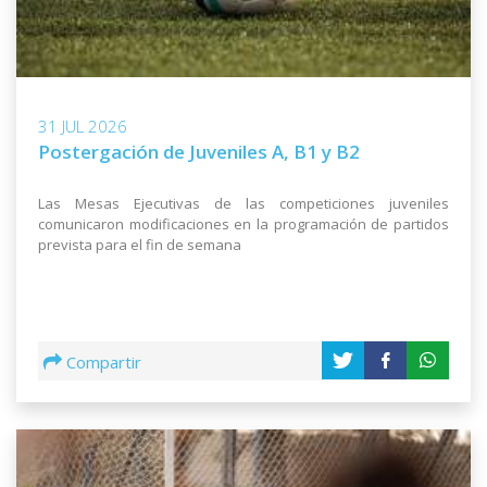
CORREA F.
TERREMOTO
8
6
Un Gol cada:
59 minutos
31 JUL 2026
FRANCO RAMOS
FENIX
9
Postergación de Juveniles A, B1 y B2
5
Un Gol cada:
132 minutos
Las Mesas Ejecutivas de las competiciones juveniles
comunicaron modificaciones en la programación de partidos
prevista para el fin de semana
MATEO RIGAMONTTI
PLAZA COLONIA
10
5
Un Gol cada:
155 minutos
Compartir
TADEO SILVEIRA
DURAZNO FC
11
5
Un Gol cada:
173 minutos
CAMILO VALLEJO