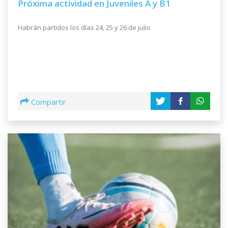
Próxima actividad en Juveniles A y B1
Un Gol cada:
240 minutos
Habrán partidos los días 24, 25 y 26 de julio
MOREIRA F.
ARTIGAS
21
3
Un Gol cada:
120 minutos
NEIRA R.
DURAZNO FC
22
Compartir
3
Un Gol cada:
210 minutos
ROSTAGNOL V.
PLAZA COLONIA
23
3
Un Gol cada:
222 minutos
STEVEN LLANO
PROGRESO
24
3
Un Gol cada:
229 minutos