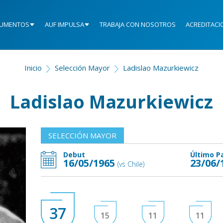
UMENTOS
AUF IMPULSA
TRABAJA CON NOSOTROS
ACREDITACI
Inicio
Selección Mayor
Ladislao Mazurkiewicz
Ladislao Mazurkiewicz
SELECCIÓN MAYOR
Debut
Último P
16/05/1965
23/06/
(vs Chile)
37
15
11
11