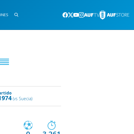
ONES
artido
1974
(vs Suecia)
0
3.261