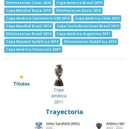
Eliminatorias Catar 2022
Copa América Brasil 2019
Copa Mundial Rusia 2018
Eliminatorias Rusia 2018
Copa América Centenario USA 2016
Copa América Chile 2015
Copa Mundial Brasil 2014
Copa Confederaciones Brasil 2013
Eliminatorias Brasil 2014
Copa América Argentina 2011
Copa Mundial Sudáfrica 2010
Eliminatorias Sudáfrica 2010
Copa América Venezuela 2007
Títulos
Copa
América
2011
Trayectoria
Velez Sarsfield (ARG)
Atlético Minei
2022 -
2022 - 2022