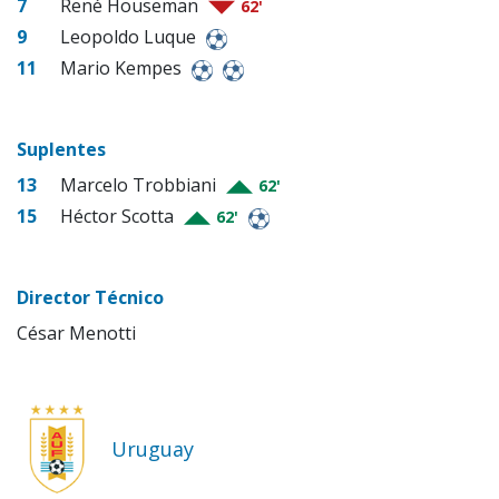
7
René Houseman
62'
9
Leopoldo Luque
11
Mario Kempes
Suplentes
13
Marcelo Trobbiani
62'
15
Héctor Scotta
62'
Director Técnico
César Menotti
Uruguay