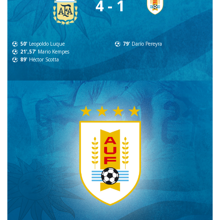
4 - 1
50'
Leopoldo Luque
79'
Darío Pereyra
21',57'
Mario Kempes
89'
Héctor Scotta