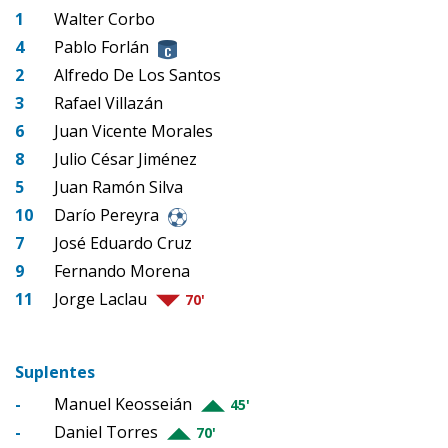
1
Walter Corbo
4
Pablo Forlán
2
Alfredo De Los Santos
3
Rafael Villazán
6
Juan Vicente Morales
8
Julio César Jiménez
5
Juan Ramón Silva
10
Darío Pereyra
7
José Eduardo Cruz
9
Fernando Morena
11
Jorge Laclau
70'
Suplentes
-
Manuel Keosseián
45'
-
Daniel Torres
70'