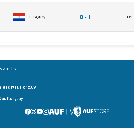
0 - 1
Paraguay
Uru
s a 19 hs
ridad@auf.org.uy
auf.org.uy