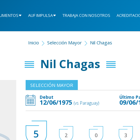
UMENTOS
AUF IMPULSA
TRABAJA CON NOSOTROS
ACREDITACI
Inicio
Selección Mayor
Nil Chagas
Nil Chagas
SELECCIÓN MAYOR
Debut
Último P
12/06/1975
09/06/
(vs Paraguay)
5
2
0
3