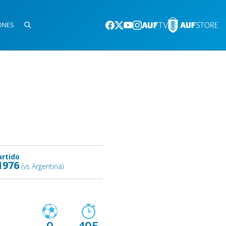
ONES
artido
1976
(vs Argentina)
0
405