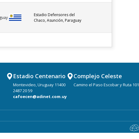
Estadio Defensores del
guay
Chaco, Asunción, Paraguay
Estadio Centenario
Complejo Celeste
Montevideo, Uruguay 11400
Camino el Paso Escobar y Ruta 101
2487 20 59
cafoecen@adinet.com.uy