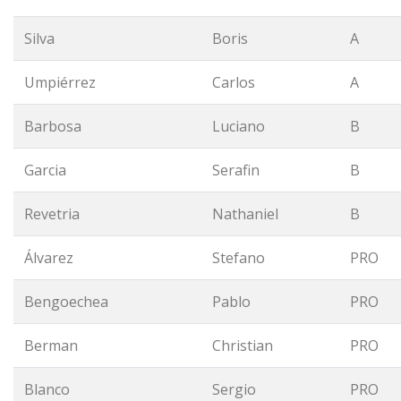
Silva
Boris
A
Umpiérrez
Carlos
A
Barbosa
Luciano
B
Garcia
Serafin
B
Revetria
Nathaniel
B
Álvarez
Stefano
PRO
Bengoechea
Pablo
PRO
Berman
Christian
PRO
Blanco
Sergio
PRO