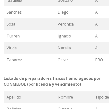
Maulella
Gonzalo
A
Sanchez
Diego
A
Sosa
Verónica
A
Turren
Ignacio
A
Viude
Natalia
A
Tabarez
Oscar
PRO
Listado de preparadores físicos homologados por
CONMEBOL (por licencia y vencimiento)
Apellido
Nombre
Tipo de