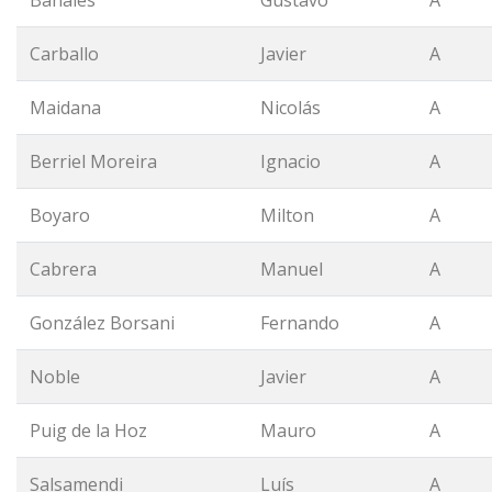
Bañales
Gustavo
A
Carballo
Javier
A
Maidana
Nicolás
A
Berriel Moreira
Ignacio
A
Boyaro
Milton
A
Cabrera
Manuel
A
González Borsani
Fernando
A
Noble
Javier
A
Puig de la Hoz
Mauro
A
Salsamendi
Luís
A