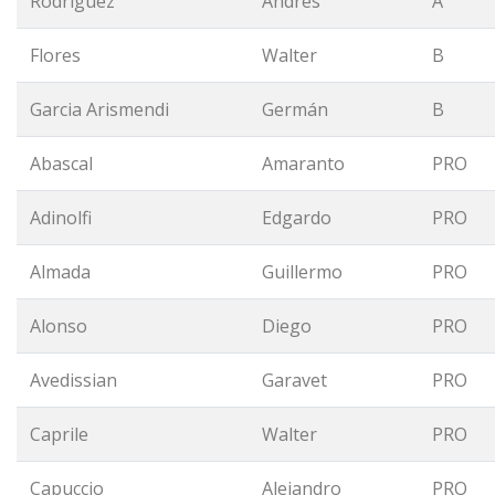
Rodríguez
Andrés
A
Flores
Walter
B
Garcia Arismendi
Germán
B
Abascal
Amaranto
PRO
Adinolfi
Edgardo
PRO
Almada
Guillermo
PRO
Alonso
Diego
PRO
Avedissian
Garavet
PRO
Caprile
Walter
PRO
Capuccio
Alejandro
PRO