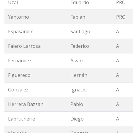
Uzal
Eduardo
PRO
Yantorno
Fabian
PRO
Espasandín
Santiago
A
Falero Larrosa
Federico
A
Fernández
Álvaro
A
Figueredo
Hernán
A
Gonzalez
Ignacio
A
Herrera Bazzani
Pablo
A
Labrucherie
Diego
A