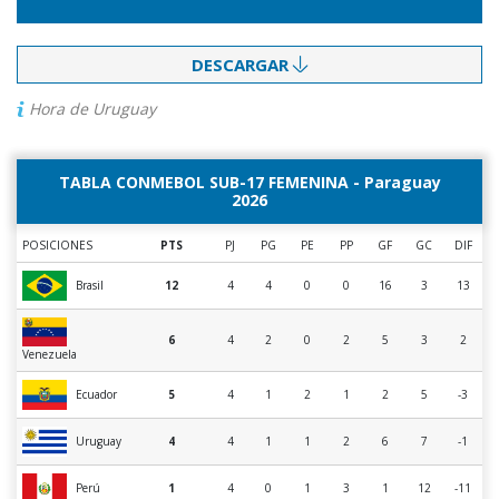
DESCARGAR
Hora de Uruguay
TABLA CONMEBOL SUB-17 FEMENINA - Paraguay
2026
POSICIONES
PTS
PJ
PG
PE
PP
GF
GC
DIF
Brasil
12
4
4
0
0
16
3
13
6
4
2
0
2
5
3
2
Venezuela
Ecuador
5
4
1
2
1
2
5
-3
Uruguay
4
4
1
1
2
6
7
-1
Perú
1
4
0
1
3
1
12
-11