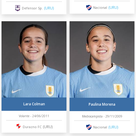
(URU)
Nacional
(URU)
Defensor Sp.
Lara Colman
Paulina Morena
Volante - 24/06/2011
Mediocampista - 29/11/2009
(URU)
Durazno FC
(URU)
Nacional