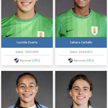
Luzmila Duarte
Sahiara Carballo
Golera - 15/01/2009
Golera - 02/04/2011
(URU)
(URU)
Nacional
Nacional