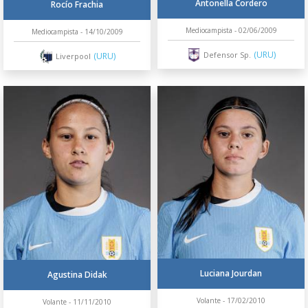
Antonella Cordero
Rocío Frachia
Mediocampista - 02/06/2009
Mediocampista - 14/10/2009
(URU)
Defensor Sp.
(URU)
Liverpool
Luciana Jourdan
Agustina Didak
Volante - 17/02/2010
Volante - 11/11/2010