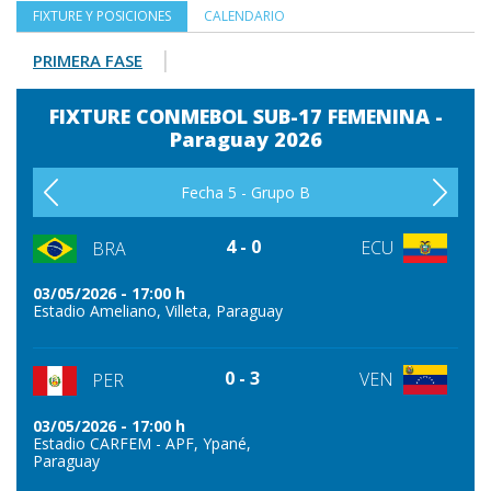
FIXTURE Y POSICIONES
CALENDARIO
|
PRIMERA FASE
FIXTURE CONMEBOL SUB-17 FEMENINA -
Paraguay 2026
Fecha 5 - Grupo B
4 - 0
ECU
BRA
03/05/2026 - 17:00 h
25/0
Estadio Ameliano, Villeta, Paraguay
Esta
0 - 3
VEN
PER
03/05/2026 - 17:00 h
25/0
Estadio CARFEM - APF, Ypané,
Esta
Paraguay