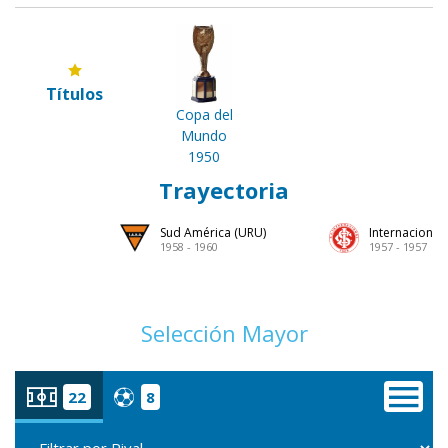
Títulos
Copa del
Mundo
1950
Trayectoria
Sud América (URU)
Internacional 
1958 - 1960
1957 - 1957
Selección Mayor
22
8