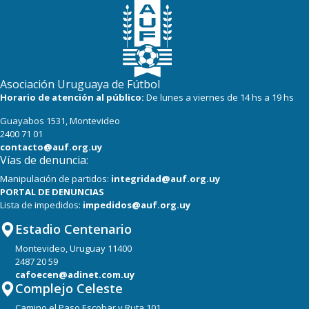
Asociación Uruguaya de Fútbol
Horario de atención al público:
De lunes a viernes de 14 hs a 19 hs
Guayabos 1531, Montevideo
2400 71 01
contacto@auf.org.uy
Vías de denuncia:
Manipulación de partidos:
integridad@auf.org.uy
PORTAL DE DENUNCIAS
Lista de impedidos:
impedidos@auf.org.uy
Estadio Centenario
Montevideo, Uruguay 11400
2487 20 59
cafoecen@adinet.com.uy
Complejo Celeste
Camino el Paso Escobar y Ruta 101