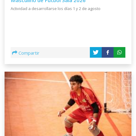
Masculino de Fútbol Sala 2026
5
Actividad a desarrollarse los días 1 y 2 de agosto
VALENTINO PIZZORNO
19
(FS) RACING
5
EDGAR OLIVERA
20
(FS) ACADEMIA UTU
Compartir
4
FALCONI S.
21
(FS) URUPAN
4
GIORDANO B.
22
(FS) PEÑAROL
4
LEANDRO MARTINEZ
23
(FS) PEÑAROL
4