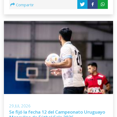
13
Compartir
6
BENJAMIN LAUSAROT
14
(FS) OLD CHRISTIANS COLONIA
5
BERRETTA S.
15
(FS) OLD CHRISTIANS COLONIA
5
CABRERA X.
16
(FS) OLD CHRISTIANS COLONIA
5
NAHUEL MORALES
17
(FS) PEÑAROL
5
29 JUL 2026
RODRIGUEZ S.
18
Se fijó la fecha 12 del Campeonato Uruguayo
(FS) NACIONAL