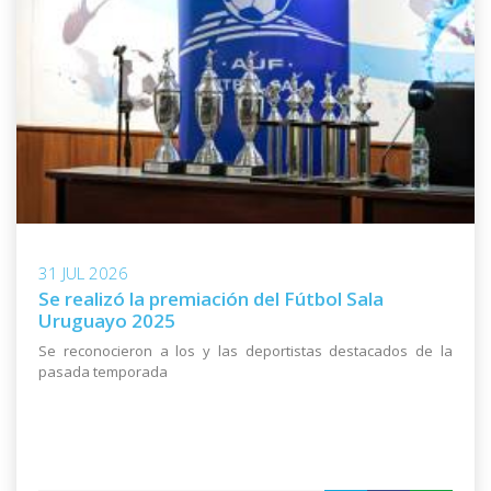
GIMENEZ R.
8
(FS) RACING
7
MOLINA M.
9
(FS) PEÑAROL
7
OSORES F.
10
(FS) OLD CHRISTIANS COLONIA
7
31 JUL 2026
BRUNO BARREIRO
11
Se realizó la premiación del Fútbol Sala
(FS) ACADEMIA UTU
Uruguayo 2025
6
Se reconocieron a los y las deportistas destacados de la
pasada temporada
FERNANDEZ M.
12
(FS) URUPAN
6
GONZALEZ M.
(FS) RACING