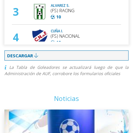
ALVAREZ S.
3
(FS) RACING
10
CUÑA I.
4
(FS) NACIONAL
10
DESCARGAR
MONTES DE OCA I.
5
(FS) ACADEMIA UTU
La Tabla de Goleadores se actualizará luego de que la
8
Administración de AUF, corrobore los formularios oficiales
MUÑOZ S.
6
(FS) RACING
8
Noticias
ROMAN S.
7
(FS) PEÑAROL
8