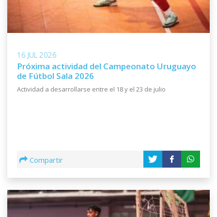
RIVERO N.
24
(FS) OLD CHRISTIANS COLONIA
4
16 JUL 2026
SILVA S.
25
(FS) NACIONAL
Próxima actividad del Campeonato Uruguayo
de Fútbol Sala 2026
4
Actividad a desarrollarse entre el 18 y el 23 de julio
VARELA J.
26
(FS) OLD CHRISTIANS COLONIA
4
DOMINGUEZ L.
27
(FS) RACING
3
Compartir