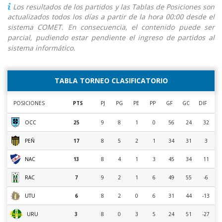
Los resultados de los partidos y las Tablas de Posiciones son
actualizados todos los días a partir de la hora 00:00 desde el
sistema COMET. En consecuencia, el contenido puede ser
parcial, pudiendo estar pendiente el ingreso de partidos al
sistema informático.
TABLA TORNEO CLASIFICATORIO
POSICIONES
PTS
PJ
PG
PE
PP
GF
GC
DIF
OCC
25
9
8
1
0
56
24
32
PEÑ
17
8
5
2
1
34
31
3
NAC
13
8
4
1
3
45
34
11
RAC
7
9
2
1
6
49
55
-6
UTU
6
8
2
0
6
31
44
-13
URU
3
8
0
3
5
24
51
-27