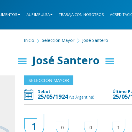
UMENTOS
AUF IMPULSA
TRABAJA CON NOSOTROS
ACREDITACI
Inicio
Selección Mayor
José Santero
José Santero
SELECCIÓN MAYOR
Debut
Último P
25/05/1924
25/05/
(vs Argentina)
1
0
0
1