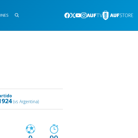
ONES
artido
1924
(vs Argentina)
0
90