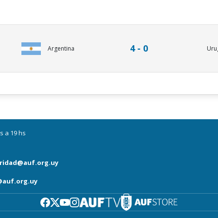
4 - 0
Argentina
Uru
s a 19 hs
ridad@auf.org.uy
auf.org.uy