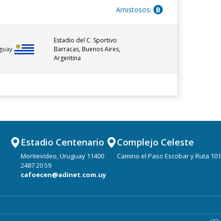
Amistosos:
B
Estadio del C. Sportivo
Barracas, Buenos Aires,
guay
Argentina
Estadio Centenario
Complejo Celeste
Montevideo, Uruguay 11400
Camino el Paso Escobar y Ruta 101
2487 20 59
cafoecen@adinet.com.uy