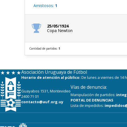
Amistosos:
1
25/05/1924
Copa Newton
Cantidad de partidos:
1
Asociación Uruguaya de Fútbol
Horario de atención al público:
De lunes a viernes de 14 h
Vías de denuncia:
Guayabos 1531, Montevideo
Manipulación de partidos:
integ
2400 71 01
PORTAL DE DENUNCIAS
contacto@auf.org.uy
Lista de impedidos:
impedidos@