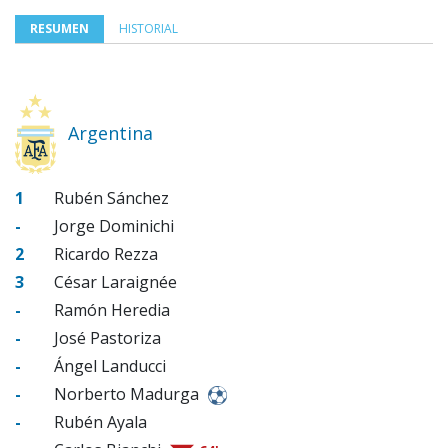
RESUMEN
HISTORIAL
Argentina
1
Rubén Sánchez
-
Jorge Dominichi
2
Ricardo Rezza
3
César Laraignée
-
Ramón Heredia
-
José Pastoriza
-
Ángel Landucci
-
Norberto Madurga
-
Rubén Ayala