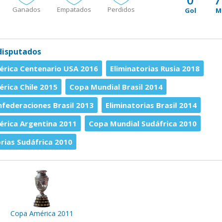
Ganados
Empatados
Perdidos
Gol
M
disputados
rica Centenario USA 2016
Eliminatorias Rusia 2018
rica Chile 2015
Copa Mundial Brasil 2014
federaciones Brasil 2013
Eliminatorias Brasil 2014
rica Argentina 2011
Copa Mundial Sudáfrica 2010
orias Sudáfrica 2010
Copa América 2011