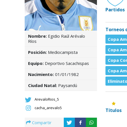
Partidos
Torneos 
Nombre:
Egidio Raúl Arévalo
Copa Amé
Ríos
Copa Amé
Posición:
Mediocampista
Copa Con
Equipo:
Deportivo Sacachispas
Copa Amé
Nacimiento:
01/01/1982
Eliminat
Ciudad Natal:
Paysandú
ArevaloRios_5
cacha_arevalo5
Títulos
Compartir