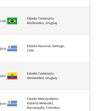
2007 - 2008
Peñarol (URU)
2006 - 2007
Estadio Centenario,
rasil
Montevideo, Uruguay
Bella Vista (URU)
2002 - 2006
Paysandú Bella Vista
(URU)
Estadio Nacional, Santiago,
1999 - 2001
guay
Chile
Estadio Centenario,
ador
Montevideo, Uruguay
Estadio Metropolitano
Roberto Meléndez,
guay
Barranquilla, Colombia