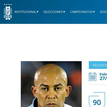
INSTITUCIONAL
SELECCIONES
CAMPEONATOS
DOC
SELECC
Deb
27
90