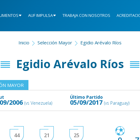
UMENTOS
AUF IMPULSA
TRABAJA CON NOSOTROS
ACREDITACI
Inicio
Selección Mayor
Egidio Arévalo Ríos
Egidio Arévalo Ríos
IÓN MAYOR
ut
Último Partido
/09/2006
05/09/2017
(vs Venezuela)
(vs Paraguay)
44
21
25
0
7