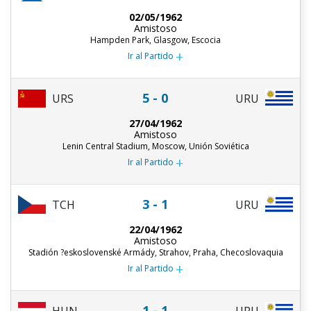
02/05/1962
Amistoso
Hampden Park, Glasgow, Escocia
+
Ir al Partido
5 - 0
URU
URS
27/04/1962
Amistoso
Lenin Central Stadium, Moscow, Unión Soviética
+
Ir al Partido
3 - 1
TCH
URU
22/04/1962
Amistoso
Stadión ?eskoslovenské Armády, Strahov, Praha, Checoslovaquia
+
Ir al Partido
1 - 1
HUN
URU