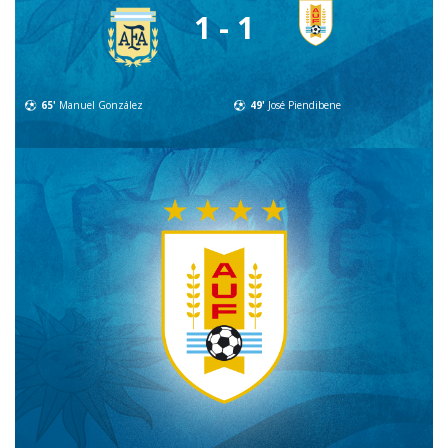
1 - 1
65'
Manuel González
49'
José Piendibene