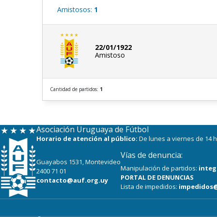
Amistosos:
1
22/01/1922
Amistoso
Cantidad de partidos:
1
Asociación Uruguaya de Fútbol
Horario de atención al público:
De lunes a viernes de 14 h
Vías de denuncia:
Guayabos 1531, Montevideo
Manipulación de partidos:
integ
2400 71 01
PORTAL DE DENUNCIAS
contacto@auf.org.uy
Lista de impedidos:
impedidos@