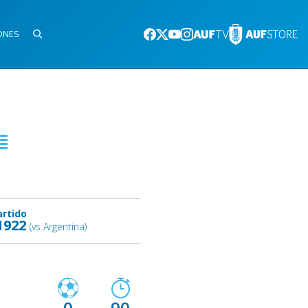
ONES
artido
1922
(vs Argentina)
0
90