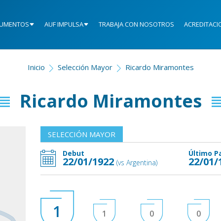
UMENTOS
AUF IMPULSA
TRABAJA CON NOSOTROS
ACREDITACI
Inicio
Selección Mayor
Ricardo Miramontes
Ricardo Miramontes
SELECCIÓN MAYOR
Debut
Último P
22/01/1922
22/01/
(vs Argentina)
1
1
0
0