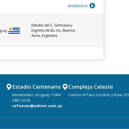
Amistosos:
B
Estadio del C. Gimnasia y
Esgrima de Bs. As., Buenos
guay
Aires, Argentina
Estadio Centenario
Complejo Celeste
Montevideo, Uruguay 11400
Camino el Paso Escobar y Ruta 101
2487 20 59
cafoecen@adinet.com.uy