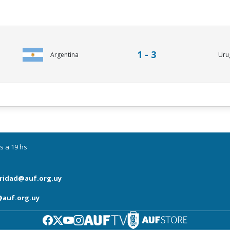
1 - 3
Argentina
Uru
s a 19 hs
ridad@auf.org.uy
auf.org.uy