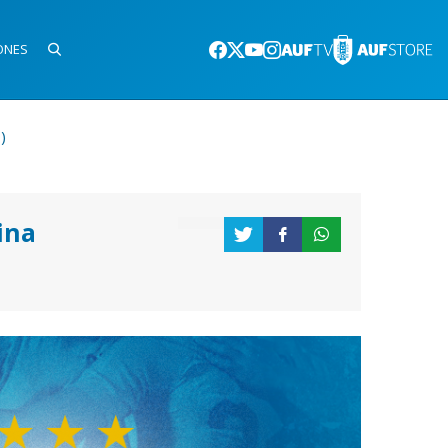
ONES
)
ina