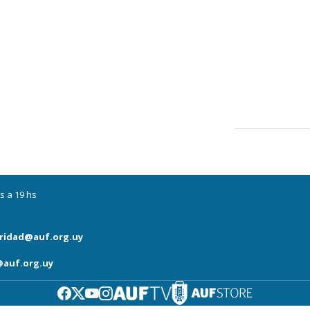
s a 19 hs
ridad@auf.org.uy
auf.org.uy