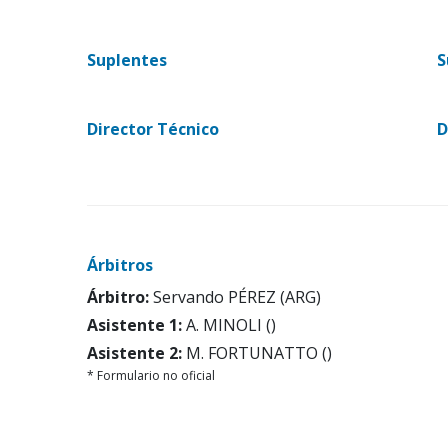
Suplentes
S
Director Técnico
D
Árbitros
Árbitro:
Servando PÉREZ (ARG)
Asistente 1:
A. MINOLI ()
Asistente 2:
M. FORTUNATTO ()
* Formulario no oficial