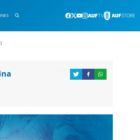
ONES
)
ina