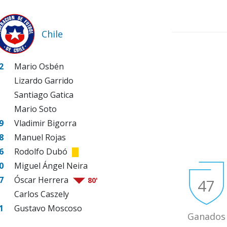
Chile
2
Mario Osbén
Lizardo Garrido
Santiago Gatica
Mario Soto
9
Vladimir Bigorra
8
Manuel Rojas
6
Rodolfo Dubó
0
Miguel Ángel Neira
7
Óscar Herrera
47
80'
Carlos Caszely
1
Gustavo Moscoso
Ganados