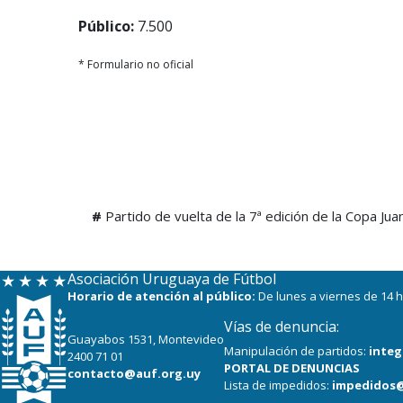
Público:
7.500
* Formulario no oficial
#
Partido de vuelta de la 7ª edición de la Copa Jua
Asociación Uruguaya de Fútbol
Horario de atención al público:
De lunes a viernes de 14 h
Vías de denuncia:
Guayabos 1531, Montevideo
Manipulación de partidos:
integ
2400 71 01
PORTAL DE DENUNCIAS
contacto@auf.org.uy
Lista de impedidos:
impedidos@