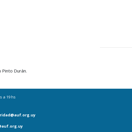
n Pinto Durán.
s a 19 hs
ridad@auf.org.uy
auf.org.uy