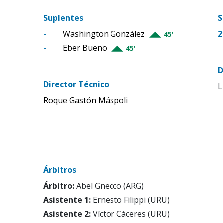
Suplentes
S
-
Washington González
2
45'
-
Eber Bueno
45'
D
Director Técnico
L
Roque Gastón Máspoli
Árbitros
Árbitro:
Abel Gnecco (ARG)
Asistente 1:
Ernesto Filippi (URU)
Asistente 2:
Víctor Cáceres (URU)