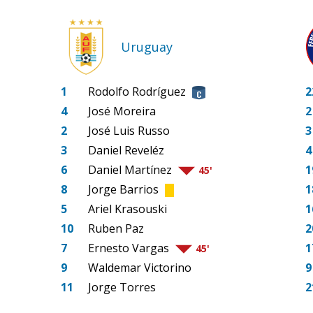
Uruguay
1
Rodolfo Rodríguez
2
4
José Moreira
2
2
José Luis Russo
3
3
Daniel Reveléz
4
6
Daniel Martínez
1
45'
8
Jorge Barrios
1
5
Ariel Krasouski
1
10
Ruben Paz
2
7
Ernesto Vargas
1
45'
9
Waldemar Victorino
9
11
Jorge Torres
2