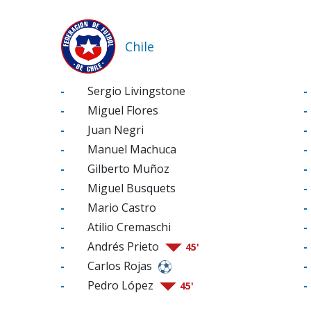
Chile
-
Sergio Livingstone
-
-
Miguel Flores
-
-
Juan Negri
-
-
Manuel Machuca
-
-
Gilberto Muñoz
-
-
Miguel Busquets
-
-
Mario Castro
-
-
Atilio Cremaschi
-
-
Andrés Prieto
-
45'
-
Carlos Rojas
-
-
Pedro López
-
45'