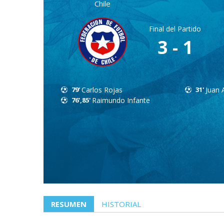
Chile
Final del Partido
3 - 1
79'
Carlos Rojas
31'
Juan 
76',85'
Raimundo Infante
RESUMEN
HISTORIAL