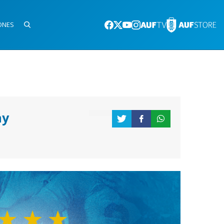
ONES
ay