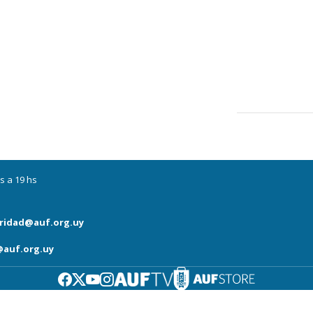
s a 19 hs
ridad@auf.org.uy
auf.org.uy