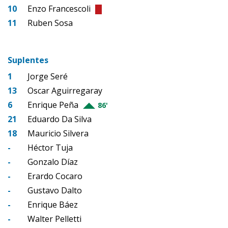
10
Enzo Francescoli
11
Ruben Sosa
Suplentes
1
Jorge Seré
13
Oscar Aguirregaray
6
Enrique Peña
86'
21
Eduardo Da Silva
18
Mauricio Silvera
-
Héctor Tuja
-
Gonzalo Díaz
-
Erardo Cocaro
-
Gustavo Dalto
-
Enrique Báez
-
Walter Pelletti