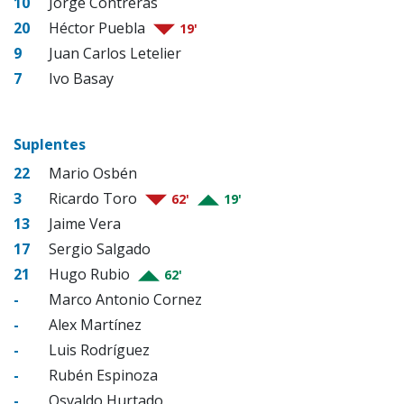
10
Jorge Contreras
20
Héctor Puebla
19'
9
Juan Carlos Letelier
7
Ivo Basay
Suplentes
22
Mario Osbén
3
Ricardo Toro
62'
19'
13
Jaime Vera
17
Sergio Salgado
21
Hugo Rubio
62'
-
Marco Antonio Cornez
-
Alex Martínez
-
Luis Rodríguez
-
Rubén Espinoza
-
Osvaldo Hurtado