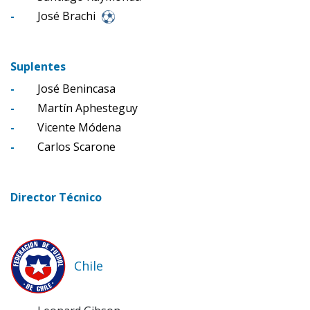
-
José Brachi
Suplentes
-
José Benincasa
-
Martín Aphesteguy
-
Vicente Módena
-
Carlos Scarone
Director Técnico
Chile