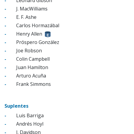
-
Leonard Gibson
-
J. MacWilliams
-
E. F. Ashe
-
Carlos Hormazábal
-
Henry Allen
-
Próspero González
-
Joe Robson
-
Colin Campbell
-
Juan Hamilton
-
Arturo Acuña
-
Frank Simmons
Suplentes
-
Luis Barriga
-
Andrés Hoyl
-
J. Davidson