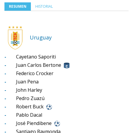
RESUMEN
HISTORIAL
Uruguay
-
Cayetano Saporiti
-
Juan Carlos Bertone
-
Federico Crocker
-
Juan Pena
-
John Harley
-
Pedro Zuazú
-
Robert Buck
-
Pablo Dacal
-
José Piendibene
-
Santiago Raymonda