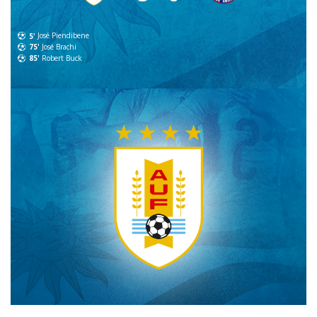
5'
José Piendibene
75'
José Brachi
85'
Robert Buck