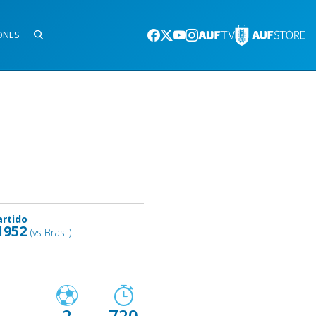
ONES
artido
1952
(vs Brasil)
2
720