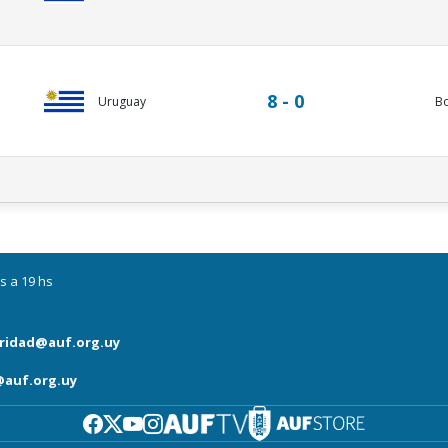
8 - 0
Uruguay
Bo
s a 19 hs
ridad@auf.org.uy
auf.org.uy