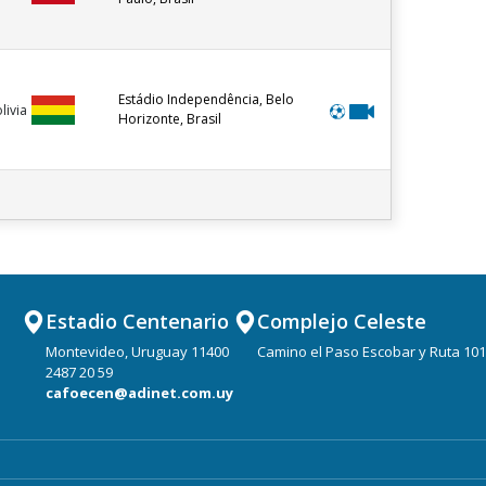
Estádio Independência, Belo
livia
Horizonte, Brasil
Estadio Centenario
Complejo Celeste
Montevideo, Uruguay 11400
Camino el Paso Escobar y Ruta 101
2487 20 59
cafoecen@adinet.com.uy