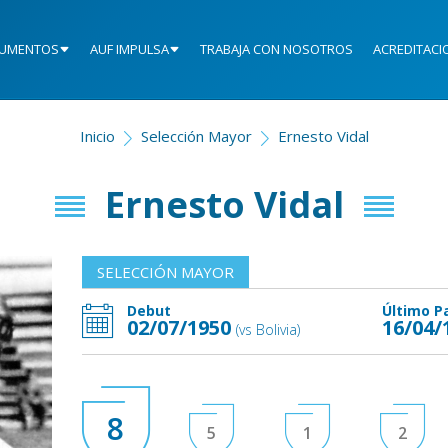
UMENTOS
AUF IMPULSA
TRABAJA CON NOSOTROS
ACREDITACI
Inicio
Selección Mayor
Ernesto Vidal
Ernesto Vidal
SELECCIÓN MAYOR
Debut
Último P
02/07/1950
16/04/
(vs Bolivia)
8
5
1
2