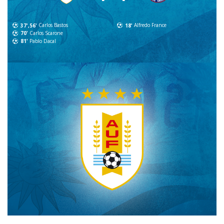
37',56'
Carlos Bastos
18'
Alfredo France
70'
Carlos Scarone
81'
Pablo Dacal