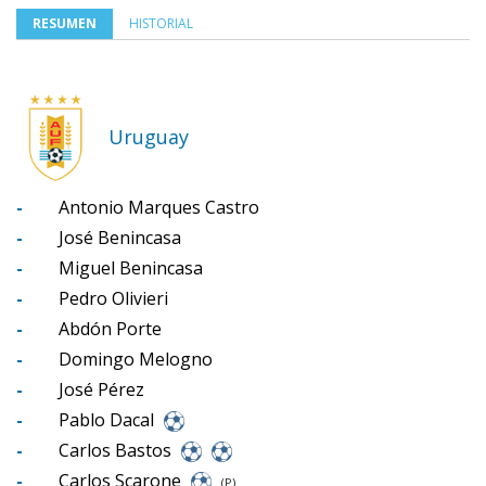
RESUMEN
HISTORIAL
Uruguay
-
Antonio Marques Castro
-
José Benincasa
-
Miguel Benincasa
-
Pedro Olivieri
-
Abdón Porte
-
Domingo Melogno
-
José Pérez
-
Pablo Dacal
-
Carlos Bastos
-
Carlos Scarone
(P)