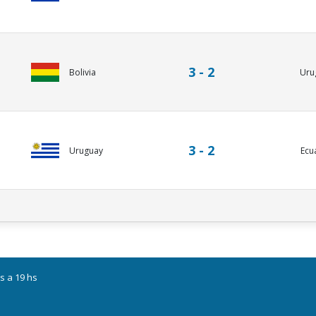
3 - 2
Uru
Bolivia
3 - 2
Uruguay
Ecu
s a 19 hs