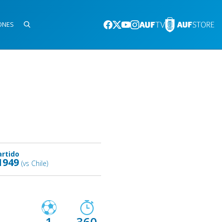
ONES
artido
1949
(vs Chile)
1
360