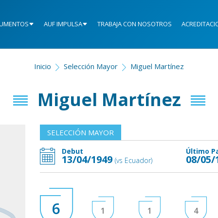
UMENTOS
AUF IMPULSA
TRABAJA CON NOSOTROS
ACREDITACI
Inicio
Selección Mayor
Miguel Martínez
Miguel Martínez
SELECCIÓN MAYOR
Debut
Último P
13/04/1949
08/05/
(vs Ecuador)
6
1
1
4