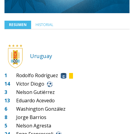
RESUMEN
HISTORIAL
Uruguay
1
Rodolfo Rodríguez
14
Víctor Diogo
3
Nelson Gutiérrez
13
Eduardo Acevedo
6
Washington González
8
Jorge Barrios
5
Nelson Agresta
24
Enzo Francescoli