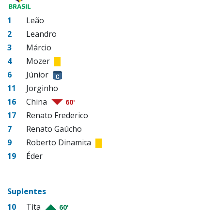
1
Leão
2
Leandro
3
Márcio
4
Mozer
6
Júnior
11
Jorginho
16
China
60'
17
Renato Frederico
7
Renato Gaúcho
9
Roberto Dinamita
19
Éder
Suplentes
10
Tita
60'