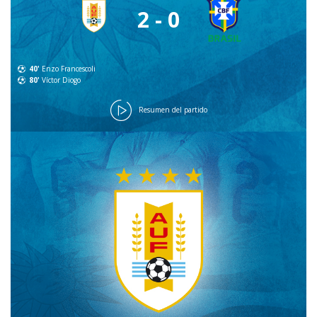
2 - 0
40'
Enzo Francescoli
80'
Víctor Diogo
Resumen del partido