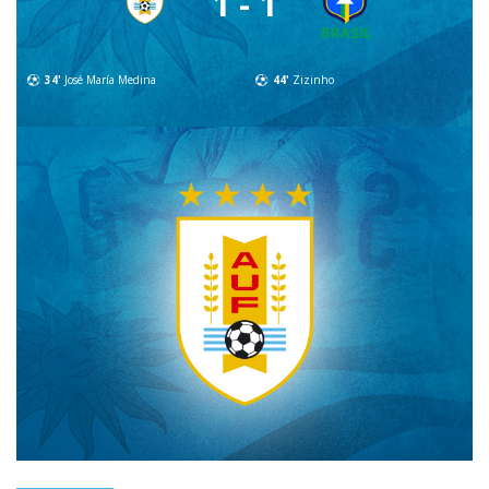
1 - 1
34'
José María Medina
44'
Zizinho