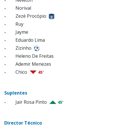
-
Norival
-
Zezé Procópio
-
Ruy
-
Jayme
-
Eduardo Lima
-
Zizinho
-
Heleno De Freitas
-
Ademir Menezes
-
Chico
45'
Suplentes
-
Jair Rosa Pinto
45'
Director Técnico