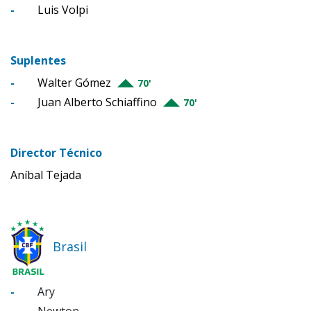
-
Luis Volpi
Suplentes
-
Walter Gómez
70'
-
Juan Alberto Schiaffino
70'
Director Técnico
Aníbal Tejada
Brasil
-
Ary
-
Newton