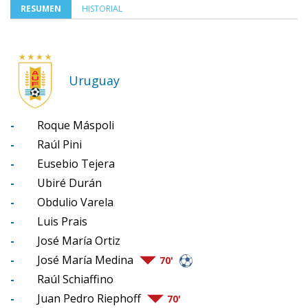
RESUMEN
HISTORIAL
Uruguay
-
Roque Máspoli
-
Raúl Pini
-
Eusebio Tejera
-
Ubiré Durán
-
Obdulio Varela
-
Luis Prais
-
José María Ortiz
-
José María Medina
70'
-
Raúl Schiaffino
-
Juan Pedro Riephoff
70'