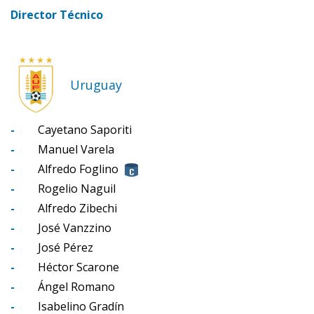
Director Técnico
Uruguay
-
Cayetano Saporiti
-
Manuel Varela
-
Alfredo Foglino
-
Rogelio Naguil
-
Alfredo Zibechi
-
José Vanzzino
-
José Pérez
-
Héctor Scarone
-
Ángel Romano
-
Isabelino Gradín