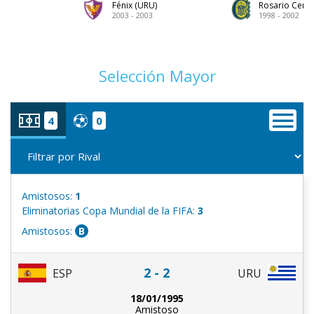
Fénix (URU)
Rosario Centr
2003 - 2003
1998 - 2002
Selección Mayor
4
0
Amistosos:
1
Eliminatorias Copa Mundial de la FIFA:
3
Amistosos:
B
2 - 2
ESP
URU
18/01/1995
Amistoso