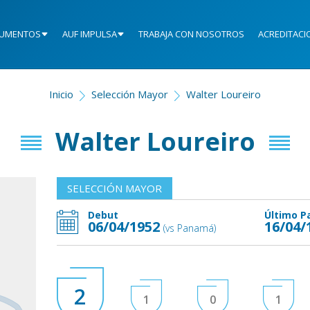
UMENTOS
AUF IMPULSA
TRABAJA CON NOSOTROS
ACREDITACI
Inicio
Selección Mayor
Walter Loureiro
Walter Loureiro
SELECCIÓN MAYOR
Debut
Último P
06/04/1952
16/04/
(vs Panamá)
2
1
0
1