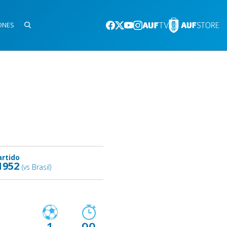
ONES
artido
1952
(vs Brasil)
1
90