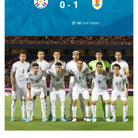
0 - 1
50'
Luis Suárez