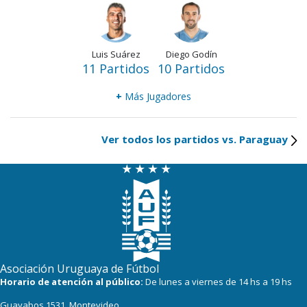
Luis Suárez
Diego Godín
11 Partidos
10 Partidos
+
Más Jugadores
Ver todos los partidos vs. Paraguay
Asociación Uruguaya de Fútbol
Horario de atención al público:
De lunes a viernes de 14 hs a 19 hs
Guayabos 1531, Montevideo