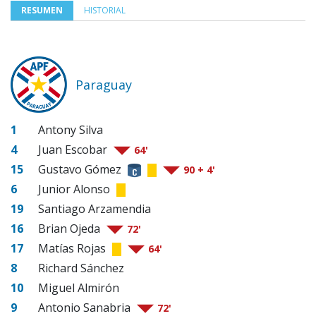
RESUMEN
HISTORIAL
Paraguay
1
Antony Silva
4
Juan Escobar
64'
15
Gustavo Gómez
90 + 4'
6
Junior Alonso
19
Santiago Arzamendia
16
Brian Ojeda
72'
17
Matías Rojas
64'
8
Richard Sánchez
10
Miguel Almirón
9
Antonio Sanabria
72'