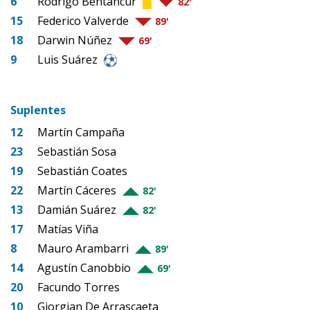
6
Rodrigo Bentancur
82'
15
Federico Valverde
89'
18
Darwin Núñez
69'
9
Luis Suárez
Suplentes
12
Martín Campaña
23
Sebastián Sosa
19
Sebastián Coates
22
Martín Cáceres
82'
13
Damián Suárez
82'
17
Matías Viña
8
Mauro Arambarri
89'
14
Agustín Canobbio
69'
20
Facundo Torres
10
Giorgian De Arrascaeta