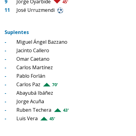
9
Jorge Oyarbide
45'
11
José Urruzmendi
Suplentes
-
Miguel Ángel Bazzano
-
Jacinto Callero
-
Omar Caetano
-
Carlos Martínez
-
Pablo Forlán
-
Carlos Paz
70'
-
Abayubá Ibáñez
-
Jorge Acuña
-
Ruben Techera
43'
-
Luis Vera
45'