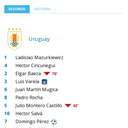
RESUMEN
HISTORIAL
Uruguay
1
Ladislao Mazurkiewicz
4
Héctor Cincunegui
2
Elgar Baeza
70'
3
Luis Varela
6
Juan Martín Mugica
8
Pedro Rocha
5
Julio Montero Castillo
43'
10
Héctor Salvá
7
Domingo Pérez