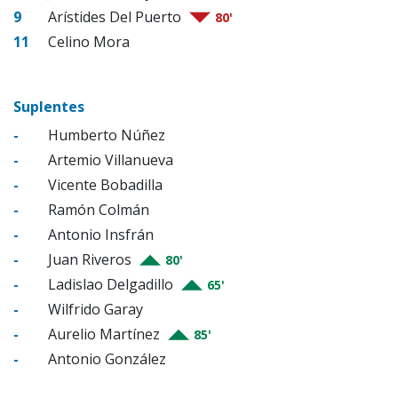
9
Arístides Del Puerto
80'
11
Celino Mora
Suplentes
-
Humberto Núñez
-
Artemio Villanueva
-
Vicente Bobadilla
-
Ramón Colmán
-
Antonio Insfrán
-
Juan Riveros
80'
-
Ladislao Delgadillo
65'
-
Wilfrido Garay
-
Aurelio Martínez
85'
-
Antonio González