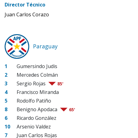
Director Técnico
Juan Carlos Corazo
Paraguay
1
Gumersindo Judis
2
Mercedes Colmán
3
Sergio Rojas
85'
4
Francisco Miranda
5
Rodolfo Patiño
8
Benigno Apodaca
65'
6
Ricardo González
10
Arsenio Valdez
7
Juan Carlos Rojas