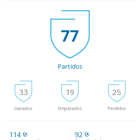
77
Partidos
33
19
25
Ganados
Empatados
Perdidos
114
92