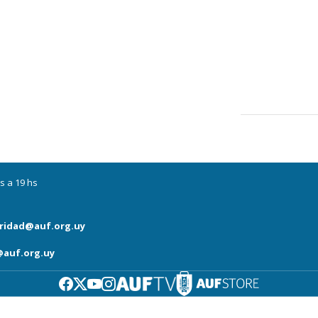
s a 19 hs
ridad@auf.org.uy
auf.org.uy