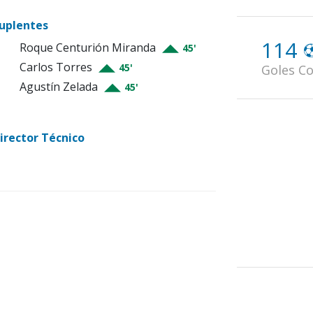
uplentes
114
Roque Centurión Miranda
45'
Carlos Torres
45'
Goles Co
Agustín Zelada
45'
irector Técnico