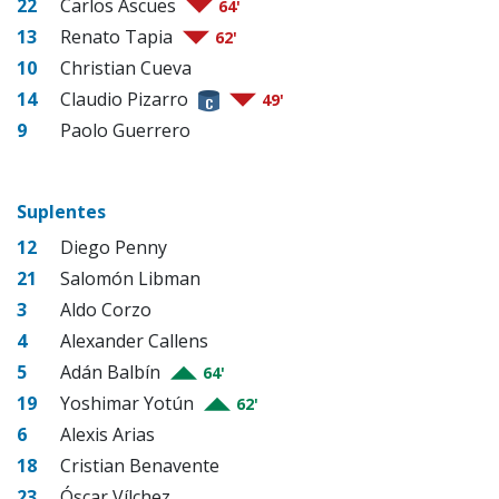
22
Carlos Ascues
64'
13
Renato Tapia
62'
10
Christian Cueva
14
Claudio Pizarro
49'
9
Paolo Guerrero
Suplentes
12
Diego Penny
21
Salomón Libman
3
Aldo Corzo
4
Alexander Callens
5
Adán Balbín
64'
19
Yoshimar Yotún
62'
6
Alexis Arias
18
Cristian Benavente
23
Óscar Vílchez