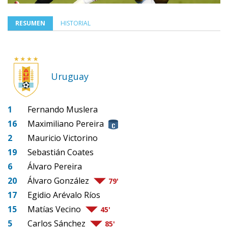
RESUMEN
HISTORIAL
Uruguay
1
Fernando Muslera
16
Maximiliano Pereira
2
Mauricio Victorino
19
Sebastián Coates
6
Álvaro Pereira
20
Álvaro González
79'
17
Egidio Arévalo Ríos
15
Matías Vecino
45'
5
Carlos Sánchez
85'