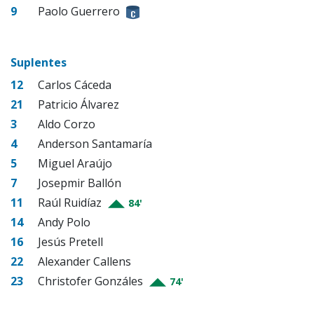
9
Paolo Guerrero
Suplentes
12
Carlos Cáceda
21
Patricio Álvarez
3
Aldo Corzo
4
Anderson Santamaría
5
Miguel Araújo
7
Josepmir Ballón
11
Raúl Ruidíaz
84'
14
Andy Polo
16
Jesús Pretell
22
Alexander Callens
23
Christofer Gonzáles
74'