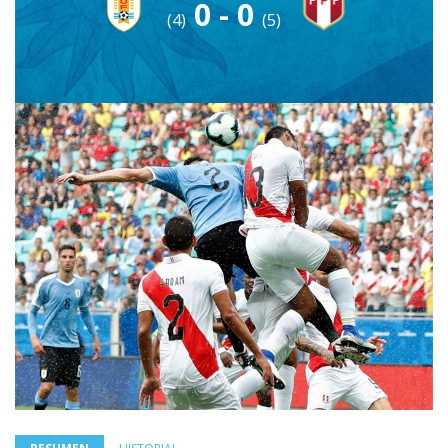
0 - 0
(4)
(5)