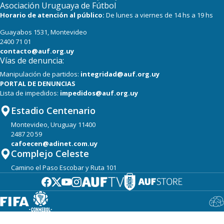
Asociación Uruguaya de Fútbol
Horario de atención al público:
De lunes a viernes de 14 hs a 19 hs
Guayabos 1531, Montevideo
2400 71 01
contacto@auf.org.uy
Vías de denuncia:
Manipulación de partidos:
integridad@auf.org.uy
PORTAL DE DENUNCIAS
Lista de impedidos:
impedidos@auf.org.uy
Estadio Centenario
Montevideo, Uruguay 11400
2487 20 59
cafoecen@adinet.com.uy
Complejo Celeste
Camino el Paso Escobar y Ruta 101