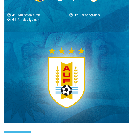
41'
Willington Ortiz
47'
Carlos Aguilera
64'
Arnoldo Iguarán