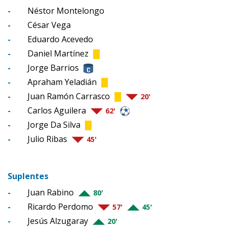
-
Néstor Montelongo
-
César Vega
-
Eduardo Acevedo
-
Daniel Martínez
-
Jorge Barrios
-
Apraham Yeladián
-
Juan Ramón Carrasco
20'
-
Carlos Aguilera
62'
-
Jorge Da Silva
-
Julio Ribas
45'
Suplentes
-
Juan Rabino
80'
-
Ricardo Perdomo
57'
45'
-
Jesús Alzugaray
20'