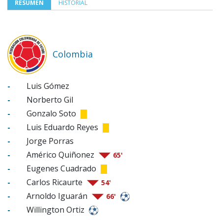
RESUMEN
HISTORIAL
Colombia
-
Luis Gómez
-
Norberto Gil
-
Gonzalo Soto
-
Luis Eduardo Reyes
-
Jorge Porras
-
Américo Quiñonez
65'
-
Eugenes Cuadrado
-
Carlos Ricaurte
54'
-
Arnoldo Iguarán
66'
-
Willington Ortiz