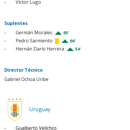
-
Víctor Lugo
Suplentes
-
Germán Morales
65'
-
Pedro Sarmiento
66'
-
Hernán Darío Herrera
54'
Director Técnico
Gabriel Ochoa Uribe
Uruguay
-
Gualberto Velichco