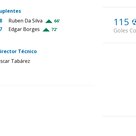
uplentes
115
8
Ruben Da Silva
66'
7
Edgar Borges
72'
Goles Co
irector Técnico
scar Tabárez