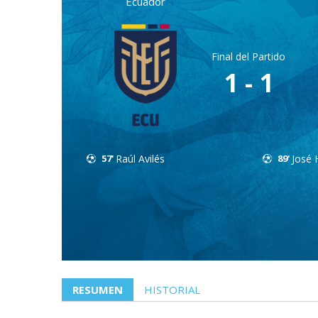
Ecuador
Final del Partido
1 - 1
57'
Raúl Avilés
89'
José 
RESUMEN
HISTORIAL