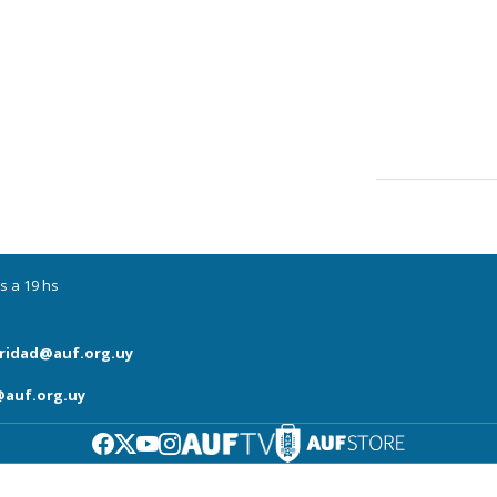
s a 19 hs
ridad@auf.org.uy
auf.org.uy