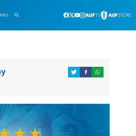
ONES
)
ay