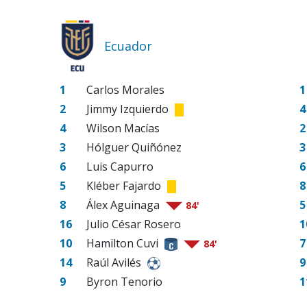
Ecuador
1
Carlos Morales
1
2
Jimmy Izquierdo
4
4
Wilson Macías
2
3
Hólguer Quiñónez
3
6
Luis Capurro
6
5
Kléber Fajardo
8
8
Álex Aguinaga
5
84'
16
Julio César Rosero
1
10
Hamilton Cuvi
7
84'
14
Raúl Avilés
9
9
Byron Tenorio
1