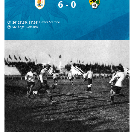
6 - 0
26',29',30',51',58'
Héctor Scarone
56'
Ángel Romano