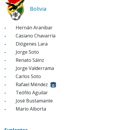
Bolivia
-
Hernán Araníbar
-
Casiano Chavarría
-
Diógenes Lara
-
Jorge Soto
-
Renato Sáinz
-
Jorge Valderrama
-
Carlos Soto
-
Rafael Méndez
-
Teófilo Aguilar
-
José Bustamante
-
Mario Alborta
Suplentes