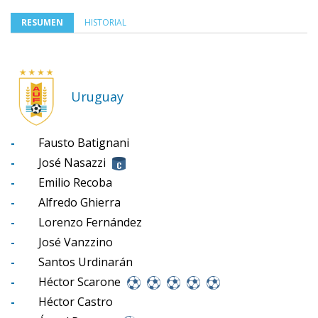
RESUMEN
HISTORIAL
Uruguay
-
Fausto Batignani
-
José Nasazzi
-
Emilio Recoba
-
Alfredo Ghierra
-
Lorenzo Fernández
-
José Vanzzino
-
Santos Urdinarán
-
Héctor Scarone
-
Héctor Castro