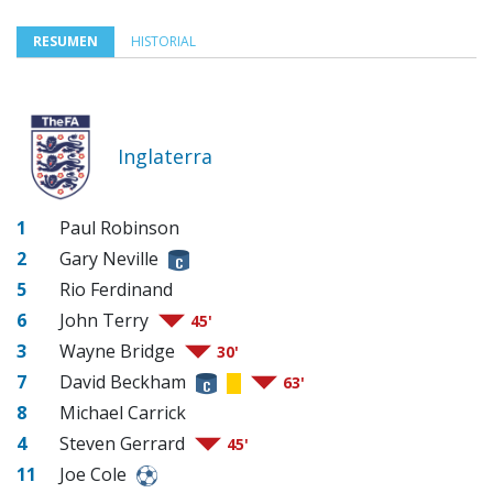
RESUMEN
HISTORIAL
Inglaterra
1
Paul Robinson
2
Gary Neville
5
Rio Ferdinand
6
John Terry
45'
3
Wayne Bridge
30'
7
David Beckham
63'
8
Michael Carrick
4
Steven Gerrard
45'
11
Joe Cole