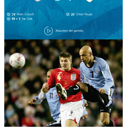
74'
Peter Crouch
25'
Omar Pouso
90 + 3'
Joe Cole
Resumen del partido