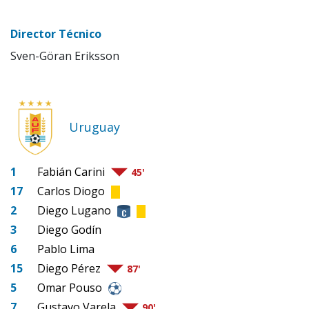
Director Técnico
Sven-Göran Eriksson
Uruguay
1
Fabián Carini
45'
17
Carlos Diogo
2
Diego Lugano
3
Diego Godín
6
Pablo Lima
15
Diego Pérez
87'
5
Omar Pouso
7
Gustavo Varela
90'