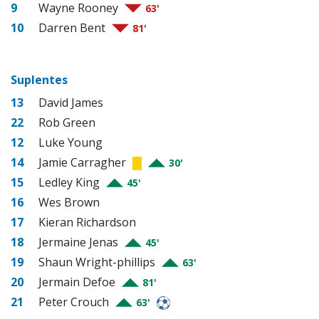
9
Wayne Rooney
63'
10
Darren Bent
81'
Suplentes
13
David James
22
Rob Green
12
Luke Young
14
Jamie Carragher
30'
15
Ledley King
45'
16
Wes Brown
17
Kieran Richardson
18
Jermaine Jenas
45'
19
Shaun Wright-phillips
63'
20
Jermain Defoe
81'
21
Peter Crouch
63'