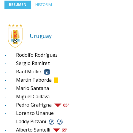
RESUMEN
HISTORIAL
Uruguay
-
Rodolfo Rodríguez
-
Sergio Ramírez
-
Raúl Moller
-
Martín Taborda
-
Mario Santana
-
Miguel Caillava
-
Pedro Graffigna
65'
-
Lorenzo Unanue
-
Laddy Pizzani
-
Alberto Santelli
69'