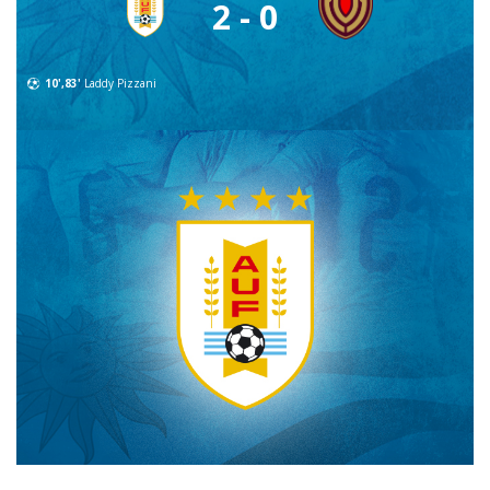
2 - 0
10',83'
Laddy Pizzani