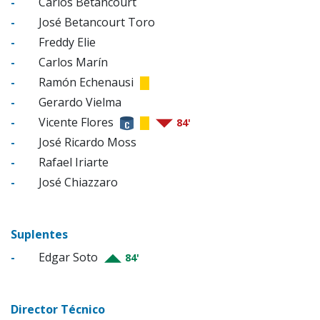
-
Carlos Betancourt
-
José Betancourt Toro
-
Freddy Elie
-
Carlos Marín
-
Ramón Echenausi
-
Gerardo Vielma
-
Vicente Flores
84'
-
José Ricardo Moss
-
Rafael Iriarte
-
José Chiazzaro
Suplentes
-
Edgar Soto
84'
Director Técnico