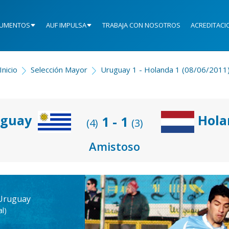
UMENTOS
AUF IMPULSA
TRABAJA CON NOSOTROS
ACREDITACI
Inicio
Selección Mayor
Uruguay 1 - Holanda 1 (08/06/2011
guay
Hola
1 - 1
(4)
(3)
Amistoso
 Uruguay
l)