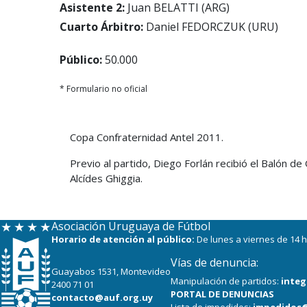
Asistente 2:
Juan BELATTI (ARG)
Cuarto Árbitro:
Daniel FEDORCZUK (URU)
Público:
50.000
* Formulario no oficial
Copa Confraternidad Antel 2011.
Previo al partido, Diego Forlán recibió el Balón 
Alcídes Ghiggia.
Asociación Uruguaya de Fútbol
Horario de atención al público:
De lunes a viernes de 14 h
Vías de denuncia:
Guayabos 1531, Montevideo
Manipulación de partidos:
integ
2400 71 01
PORTAL DE DENUNCIAS
contacto@auf.org.uy
Lista de impedidos:
impedidos@