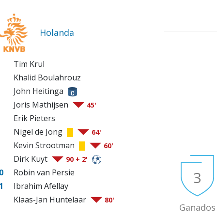
Holanda
Tim Krul
Khalid Boulahrouz
John Heitinga
Joris Mathijsen
45'
Erik Pieters
Nigel de Jong
64'
Kevin Strootman
60'
Dirk Kuyt
90 + 2'
0
Robin van Persie
3
1
Ibrahim Afellay
Klaas-Jan Huntelaar
80'
Ganados