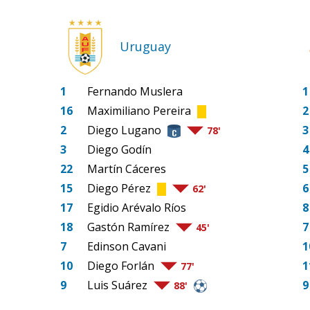
Uruguay
1
Fernando Muslera
1
16
Maximiliano Pereira
2
2
Diego Lugano
3
78'
3
Diego Godín
4
22
Martín Cáceres
5
15
Diego Pérez
6
62'
17
Egidio Arévalo Ríos
8
18
Gastón Ramírez
7
45'
7
Edinson Cavani
1
10
Diego Forlán
1
77'
9
Luis Suárez
9
88'