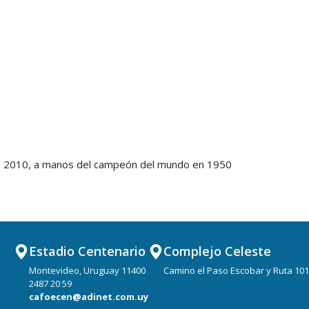
rica 2010, a manos del campeón del mundo en 1950
Estadio Centenario
Complejo Celeste
Montevideo, Uruguay 11400
Camino el Paso Escobar y Ruta 101
2487 20 59
cafoecen@adinet.com.uy