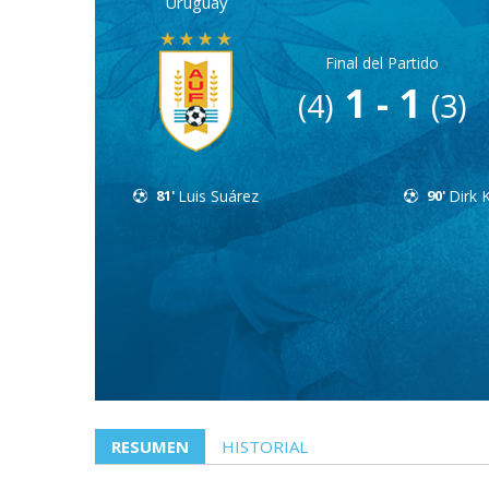
Uruguay
Final del Partido
1 - 1
(4)
(3)
81'
Luis Suárez
90'
Dirk 
RESUMEN
HISTORIAL