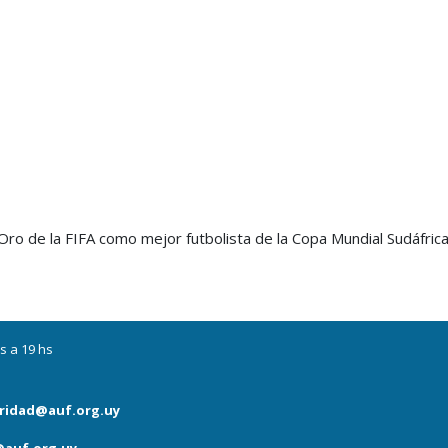
de Oro de la FIFA como mejor futbolista de la Copa Mundial Sudáf
s a 19 hs
ridad@auf.org.uy
auf.org.uy