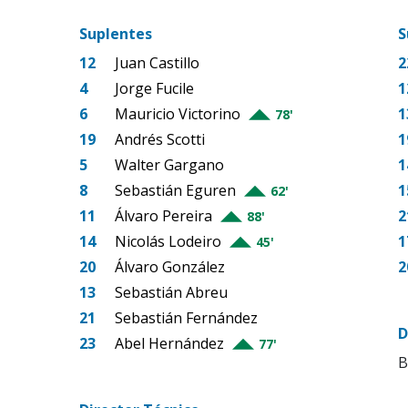
Suplentes
S
12
Juan Castillo
2
4
Jorge Fucile
1
6
Mauricio Victorino
1
78'
19
Andrés Scotti
1
5
Walter Gargano
1
8
Sebastián Eguren
1
62'
11
Álvaro Pereira
2
88'
14
Nicolás Lodeiro
1
45'
20
Álvaro González
2
13
Sebastián Abreu
21
Sebastián Fernández
D
23
Abel Hernández
77'
B