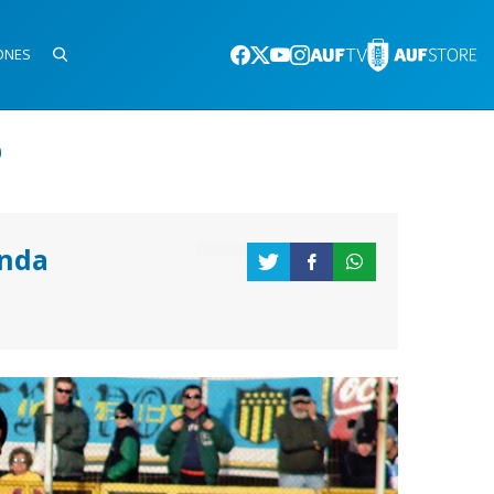
ONES
)
nda