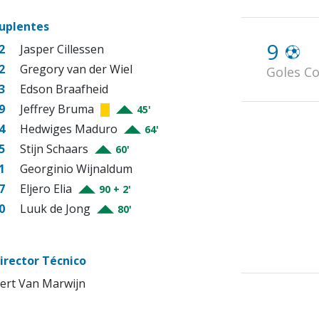
uplentes
9
2
Jasper Cillessen
2
Gregory van der Wiel
Goles Co
3
Edson Braafheid
9
Jeffrey Bruma
45'
4
Hedwiges Maduro
64'
5
Stijn Schaars
60'
1
Georginio Wijnaldum
7
Eljero Elia
90 + 2'
0
Luuk de Jong
80'
irector Técnico
ert Van Marwijn