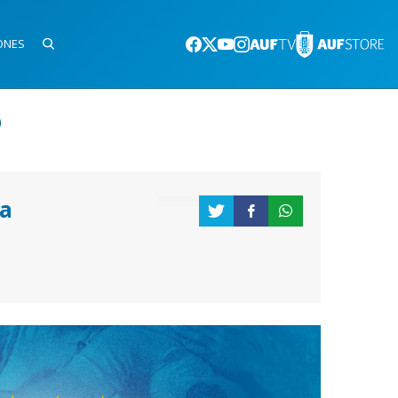
ONES
)
a