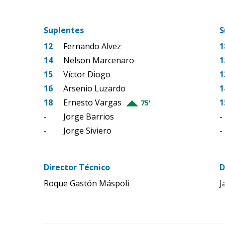
Suplentes
S
12
Fernando Alvez
1
14
Nelson Marcenaro
1
15
Víctor Diogo
1
16
Arsenio Luzardo
1
18
Ernesto Vargas
1
75'
-
Jorge Barrios
-
-
Jorge Siviero
-
Director Técnico
D
Roque Gastón Máspoli
J