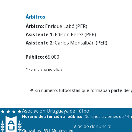
Árbitros
Árbitro:
Enrique Labó (PER)
Asistente 1:
Edison Pérez (PER)
Asistente 2:
Carlos Montalbán (PER)
Público:
65.000
* Formulario no oficial
#
Sin número: futbolistas que formaban parte del p
Asociación Uruguaya de Fútbol
Horario de atención al público:
De lunes a viernes de 14 h
Vías de denuncia:
Guayabos 1531, Montevideo