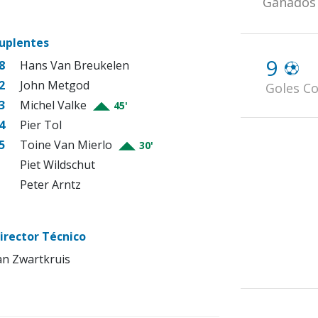
Ganados
uplentes
9
8
Hans Van Breukelen
2
John Metgod
Goles Co
3
Michel Valke
45'
4
Pier Tol
5
Toine Van Mierlo
30'
Piet Wildschut
Peter Arntz
irector Técnico
an Zwartkruis