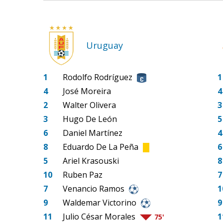
Uruguay
1
Rodolfo Rodríguez
1
4
José Moreira
4
2
Walter Olivera
3
3
Hugo De León
5
6
Daniel Martínez
4
8
Eduardo De La Peña
6
5
Ariel Krasouski
8
10
Ruben Paz
7
7
Venancio Ramos
1
9
Waldemar Victorino
9
11
Julio César Morales
1
75'