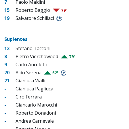
7
Paolo Maldini
15
Roberto Baggio
79'
19
Salvatore Schillaci
Suplentes
12
Stefano Tacconi
8
Pietro Vierchowood
79'
9
Carlo Ancelotti
20
Aldo Serena
52'
21
Gianluca Vialli
-
Gianluca Pagliuca
-
Ciro Ferrara
-
Giancarlo Marocchi
-
Roberto Donadoni
-
Andrea Carnevale
-
Roberto Mancini