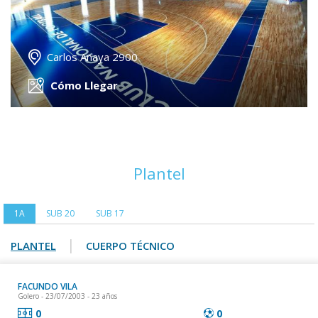
Carlos Anaya 2900
Cómo Llegar
Plantel
1A
SUB 20
SUB 17
|
PLANTEL
CUERPO TÉCNICO
FACUNDO VILA
Golero
- 23/07/2003 - 23 años
0
0