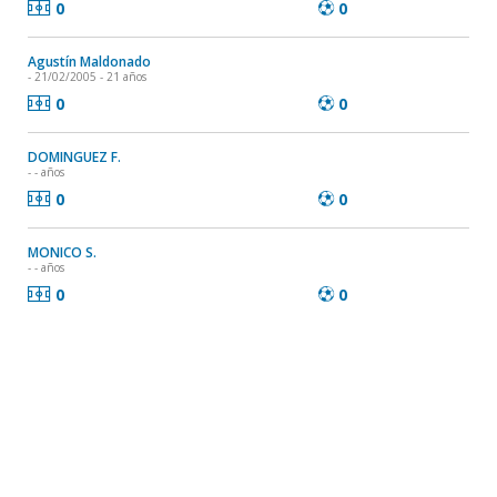
0
0
Agustín Maldonado
- 21/02/2005 - 21 años
0
0
DOMINGUEZ F.
- - años
0
0
MONICO S.
- - años
0
0