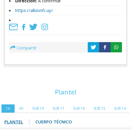
Dirección:
A confirmar
https://albionfc.uy/
Compartir
Plantel
1A
3A
SUB 19
SUB 17
SUB 16
SUB 15
SUB 14
|
PLANTEL
CUERPO TÉCNICO