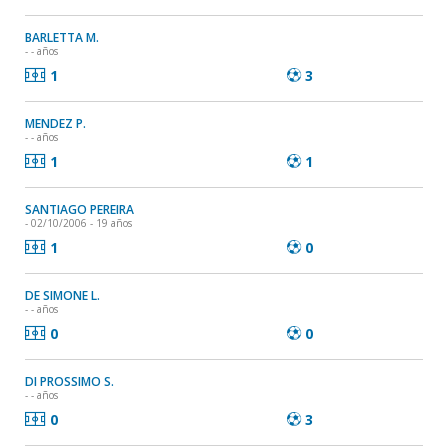
BARLETTA M.
- - años
1
3
MENDEZ P.
- - años
1
1
SANTIAGO PEREIRA
- 02/10/2006 - 19 años
1
0
DE SIMONE L.
- - años
0
0
DI PROSSIMO S.
- - años
0
3